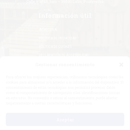
Calle B nº45, bajo – 36500 Lalín, Pontevedra
Información útil
AVISO LEGAL
POLÍTICA DE PRIVACIDAD
POLÍTICA DE COOKIES
DECLARACIÓN DE ACCESIBILIDAD
ENVÍOS Y DEVOLUCIONES
Gestionar consentimiento
TÉRMINOS Y CONDICIONES DE USO
Para ofrecer las mejores experiencias, utilizamos tecnologías como las
cookies para almacenar y/o acceder a la información del dispositivo. El
consentimiento de estas tecnologías nos permitirá procesar datos
como el comportamiento de navegación o las identificaciones únicas
en este sitio. No consentir o retirar el consentimiento, puede afectar
negativamente a ciertas características y funciones.
«Financiado por la Unión Europea – NextGenerationEU. Sin
embargo, los puntos de vista y las opiniones expresadas son
Aceptar
únicamente los del autor o autores y no reflejan
necesariamente los de la Unión Europea o la Comisión