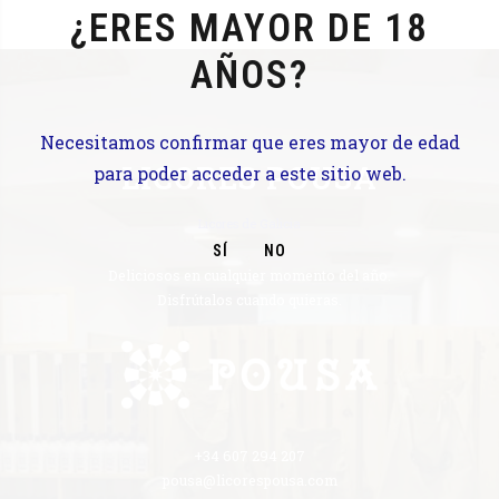
¿ERES MAYOR DE 18
AÑOS?
Necesitamos confirmar que eres mayor de edad
LICORES POUSA
para poder acceder a este sitio web.
Licores de Galicia
SÍ
NO
Deliciosos en cualquier momento del año.
Disfrútalos cuando quieras.
+34 607 294 207
pousa@licorespousa.com